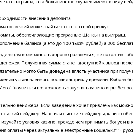
счета отыгрыша, то а большинстве случаев имеют в виду вей
обходимости внесения депозита.
атов всякий может найти что-то на свой привкус.
втоматы, обеспечивающие прекрасные Шансы на выигрыш.
полнение баланса (а это до 100 тысяч рублей) а 200 беспла
адельцам возможность хорошо развлечься, не потратив собс
 денежек. Полученная сумма станет доступной к вывод посл
зательно могло быть доведена вплоть участника при получе
яжении установленного постиндастриалу времени. Выбрав бо
У его” “появиться возможность запустить казино игры без о
ительно вейджера. Если заведение хочет привлечь как можн
ет низкий вейджер. Назначая высокие вейджеры, казино о
 изучайте условия казино, прежде чем принимать бонус и в
я оплаты через актуальные электронные кошельки” “– русс