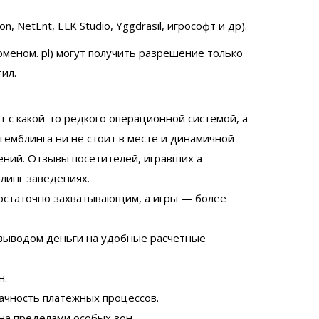
NetEnt, ELK Studio, Yggdrasil, игрософт и др).
оменом. pl) могут получить разрешение только
ил.
т с какой-то редкого операционной системой, а
гемблинга ни не стоит в месте и динамичной
ений. Отзывы посетителей, игравших а
линг заведениях.
достаточно захватывающим, а игры — более
 выводом деньги на удобные расчетные
н.
ачность платежных процессов.
 на пределами особых зон.