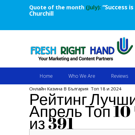
“Success is 
Quote of the month
(July):
Churchill
Home
Who We Are
Reviews
Онлайн Казина В България ️ Топ 18 и 2024
Рейтинг Лучши
Апрель Топ 10
из 391