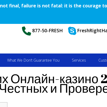
not final, failure is not fatal: it is the courage
Home
Who We Are
Reviews
What 
Custom, Q
877-50-FRESH
FreshRightH
What We Don’t Guarantee You
Services
Custo
х Онлайн-казино 
 Честных и Провер