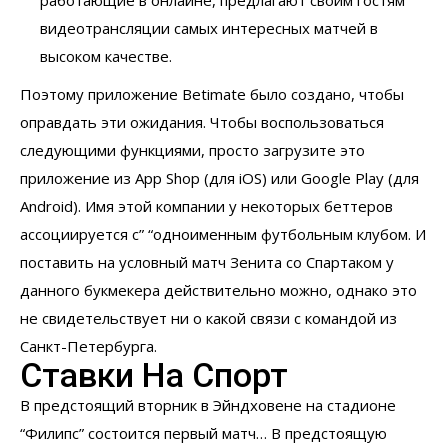
работающие в онлайне, предлагают своим гостям
видеотрансляции самых интересных матчей в
высоком качестве.
Поэтому приложение Betimate было создано, чтобы
оправдать эти ожидания. Чтобы воспользоваться
следующими функциями, просто загрузите это
приложение из App Shop (для iOS) или Google Play (для
Android). Имя этой компании у некоторых беттеров
ассоциируется с” “одноименным футбольным клубом. И
поставить на условный матч Зенита со Спартаком у
данного букмекера действительно можно, однако это
не свидетельствует ни о какой связи с командой из
Санкт-Петербурга.
Ставки На Спорт
В предстоящий вторник в Эйндховене на стадионе
“Филипс” состоится первый матч… В предстоящую