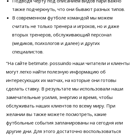
Подводя черту под описанием видов пари важно
также подчеркнуть, что они бывают разных типов.
В современном футболе командой мы можем
считать не только тренера и игроков, но и даже
вторых тренеров, обслуживающий персонал
(медиков, психологов и далее) и других
специалистов.
“На сайте betimate. possuindo наши читатели и клиенты
могут легко найти полезную информацию об
интересующих их матчах, на которые они готовы
сделать ставку. В результате мы использовали наши
замечательные усилия, энергию и время, чтобы
обслуживать наших клиентов по всему миру. При
желании вы также можете посмотреть, какие
футбольные события запланированы на сегодня или
другие дни. Для этого достаточно воспользоваться