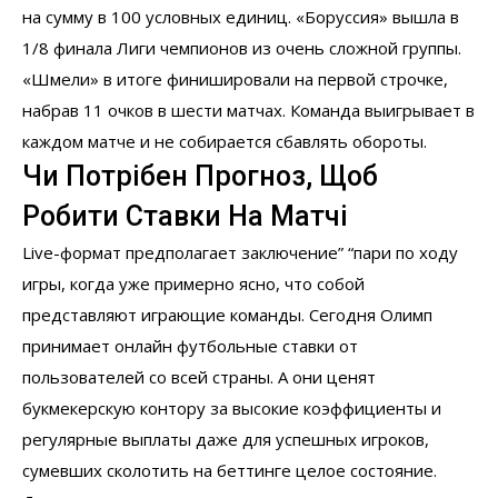
на сумму в 100 условных единиц. «Боруссия» вышла в
1/8 финала Лиги чемпионов из очень сложной группы.
«Шмели» в итоге финишировали на первой строчке,
набрав 11 очков в шести матчах. Команда выигрывает в
каждом матче и не собирается сбавлять обороты.
Чи Потрібен Прогноз, Щоб
Робити Ставки На Матчі
Live-формат предполагает заключение” “пари по ходу
игры, когда уже примерно ясно, что собой
представляют играющие команды. Сегодня Олимп
принимает онлайн футбольные ставки от
пользователей со всей страны. А они ценят
букмекерскую контору за высокие коэффициенты и
регулярные выплаты даже для успешных игроков,
сумевших сколотить на беттинге целое состояние.