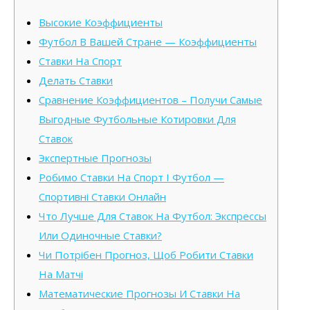
Высокие Коэффициенты
Футбол В Вашей Стране — Коэффициенты
Ставки На Спорт
Делать Ставки
Сравнение Коэффициентов – Получи Самые
Выгодные Футбольные Котировки Для
Ставок
Экспертные Прогнозы
Робимо Ставки На Спорт І Футбол —
Спортивні Ставки Онлайн
Что Лучше Для Ставок На Футбол: Экспрессы
Или Одиночные Ставки?
Чи Потрібен Прогноз, Щоб Робити Ставки
На Матчі
Математические Прогнозы И Ставки На