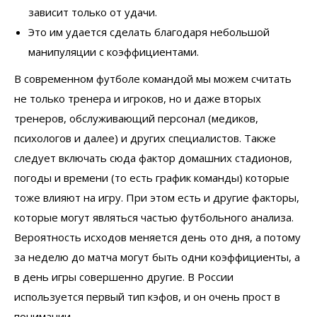
зависит только от удачи.
Это им удается сделать благодаря небольшой
манипуляции с коэффициентами.
В современном футболе командой мы можем считать
не только тренера и игроков, но и даже вторых
тренеров, обслуживающий персонал (медиков,
психологов и далее) и других специалистов. Также
следует включать сюда фактор домашних стадионов,
погоды и времени (то есть график команды) которые
тоже влияют на игру. При этом есть и другие факторы,
которые могут являться частью футбольного анализа.
Вероятность исходов меняется день ото дня, а потому
за неделю до матча могут быть одни коэффициенты, а
в день игры совершенно другие. В России
используется первый тип кэфов, и он очень прост в
понимании.