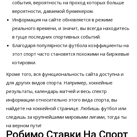
события, вероятность на проход которых больше
вероятности, даваемой букмекером.
Информация на сайте обновляется в режиме
реального времени, и значит, вы всегда находитесь
в гуще последних спортивных событий.
Благодаря популярности футбола коэффициенты на
этот спорт часто становятся похожими на биржевые
котировки.
Кроме того, вся функциональность сайта доступна и
для других видов спорта. Например, хоккейные
результаты, календарь матчей и весь спектр
информации относительно этого вида спорта, вы
найдете на хоккейной странице. Любишь футбол или
следишь за крупнейшими мировыми лигами, тогда ты
на верном пути!
Робимо Ставки На Спорт