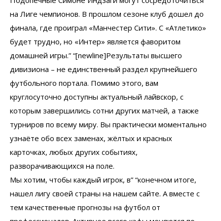
Подопечные Симоне Индзаги могут сосредоточиться
на Лиге чемпионов. В прошлом сезоне клуб дошел до
финала, где проиграл «Манчестер Сити». С «Атлетико»
будет трудно, но «Интер» является фаворитом
домашней игры.” “[newline]Результаты высшего
дивизиона – не единственный раздел крупнейшего
футбольного портала. Помимо этого, вам
круглосуточно доступны актуальный лайвскор, с
которым завершились сотни других матчей, а также
турниров по всему миру. Вы практически моментально
узнаёте обо всех заменах, жёлтых и красных
карточках, любых других событиях,
разворачивающихся на поле.
Мы хотим, чтобы каждый игрок, в” “конечном итоге,
нашел лигу своей страны на нашем сайте. А вместе с
тем качественные прогнозы на футбол от