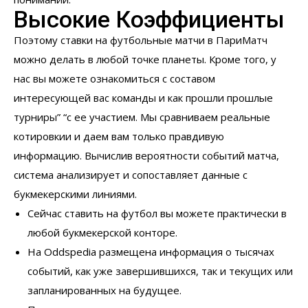
Высокие Коэффициенты
Поэтому ставки на футбольные матчи в ПариМатч
можно делать в любой точке планеты. Кроме того, у
нас вы можете ознакомиться с составом
интересующей вас команды и как прошли прошлые
турниры” “с ее участием. Мы сравниваем реальные
котировкии и даем вам только правдивую
информацию. Вычислив вероятности событий матча,
система анализирует и сопоставляет данные с
букмекерскими линиями.
Сейчас ставить на футбол вы можете практически в
любой букмекерской конторе.
На Oddspedia размещена информация о тысячах
событий, как уже завершившихся, так и текущих или
запланированных на будущее.