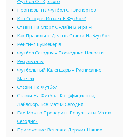
Футбол От Xgscore
Прогнозы На Футбол От Экспертов
Кто Сегодня Играет В Футбол?
Ставки На Спорт Онлайн В Україні
Как Правильно Делать Ставки На Футбол
Рейтинг Букмекерів
Футбол Сегодня – Последние Новости
Результаты
Футбольный Календарь – Расписание
Матчей
Ставки На Футбол
Ставки На Футбол: Коэффициенты,
Лайвскор, Все Матчи Сегодня
Где Можно Проверить Результаты Матча
Сегодня?
Приложение Betimate Держит Наших