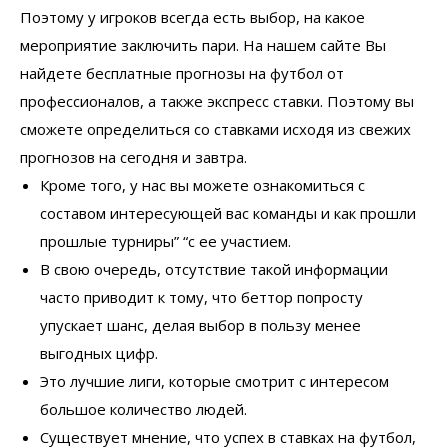
Поэтому у игроков всегда есть выбор, на какое
мероприятие заключить пари. На нашем сайте Вы
найдете бесплатные прогнозы на футбол от
профессионалов, а также экспресс ставки. Поэтому вы
сможете определиться со ставками исходя из свежих
прогнозов на сегодня и завтра.
Кроме того, у нас вы можете ознакомиться с
составом интересующей вас команды и как прошли
прошлые турниры” “с ее участием.
В свою очередь, отсутствие такой информации
часто приводит к тому, что беттор попросту
упускает шанс, делая выбор в пользу менее
выгодных цифр.
Это лучшие лиги, которые смотрит с интересом
большое количество людей.
Существует мнение, что успех в ставках на футбол,