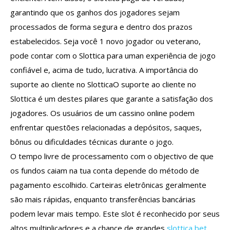
garantindo que os ganhos dos jogadores sejam
processados de forma segura e dentro dos prazos
estabelecidos. Seja você 1 novo jogador ou veterano,
pode contar com o Slottica para uman experiência de jogo
confiável e, acima de tudo, lucrativa. A importância do
suporte ao cliente no SlotticaO suporte ao cliente no
Slottica é um destes pilares que garante a satisfação dos
jogadores. Os usuários de um cassino online podem
enfrentar questões relacionadas a depósitos, saques,
bônus ou dificuldades técnicas durante o jogo.
O tempo livre de processamento com o objectivo de que
os fundos caiam na tua conta depende do método de
pagamento escolhido. Carteiras eletrônicas geralmente
são mais rápidas, enquanto transferências bancárias
podem levar mais tempo. Este slot é reconhecido por seus
altos multiplicadores e a chance de grandes
slottica bet