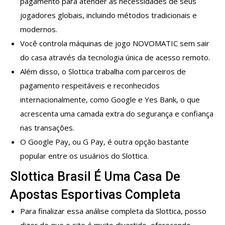
pagamento para atender às necessidades de seus
jogadores globais, incluindo métodos tradicionais e
modernos.
Você controla máquinas de jogo NOVOMATIC sem sair
do casa através da tecnologia única de acesso remoto.
Além disso, o Slottica trabalha com parceiros de
pagamento respeitáveis e reconhecidos
internacionalmente, como Google e Yes Bank, o que
acrescenta uma camada extra do segurança e confiança
nas transações.
O Google Pay, ou G Pay, é outra opção bastante
popular entre os usuários do Slottica.
Slottica Brasil É Uma Casa De
Apostas Esportivas Completa
Para finalizar essa análise completa da Slottica, posso