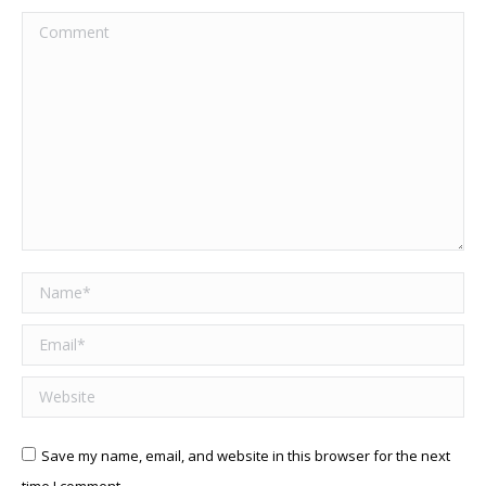
Comment
Name *
Email *
Website
Save my name, email, and website in this browser for the next