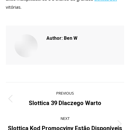
vitórias.
Author:
Ben W
Post
navigation
PREVIOUS
Previous
Slottica 39 Dlaczego Warto
post:
NEXT
Next
Slottica Kod Promocyjny Estão Disponíveis