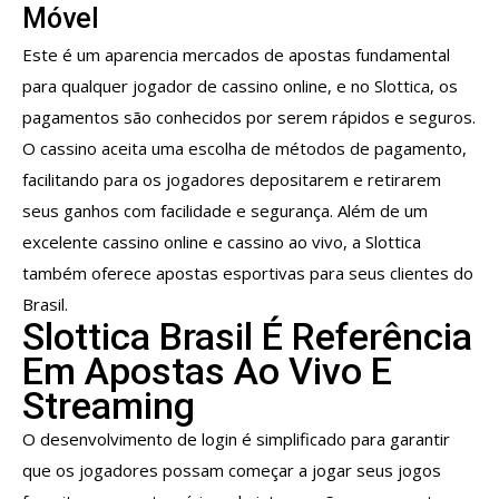
Móvel
Este é um aparencia mercados de apostas fundamental
para qualquer jogador de cassino online, e no Slottica, os
pagamentos são conhecidos por serem rápidos e seguros.
O cassino aceita uma escolha de métodos de pagamento,
facilitando para os jogadores depositarem e retirarem
seus ganhos com facilidade e segurança. Além de um
excelente cassino online e cassino ao vivo, a Slottica
também oferece apostas esportivas para seus clientes do
Brasil.
Slottica Brasil É Referência
Em Apostas Ao Vivo E
Streaming
O desenvolvimento de login é simplificado para garantir
que os jogadores possam começar a jogar seus jogos