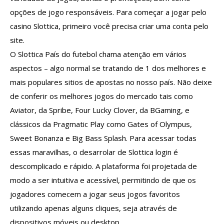
opções de jogo responsáveis. Para começar a jogar pelo
casino Slottica, primeiro você precisa criar uma conta pelo
site.
O Slottica País do futebol chama atenção em vários
aspectos – algo normal se tratando de 1 dos melhores e
mais populares sitios de apostas no nosso país. Não deixe
de conferir os melhores jogos do mercado tais como
Aviator, da Spribe, Four Lucky Clover, da BGaming, e
clássicos da Pragmatic Play como Gates of Olympus,
Sweet Bonanza e Big Bass Splash. Para acessar todas
essas maravilhas, o desarrolar de Slottica login é
descomplicado e rápido. A plataforma foi projetada de
modo a ser intuitiva e acessível, permitindo de que os
jogadores comecem a jogar seus jogos favoritos
utilizando apenas alguns cliques, seja através de
dispositivos móveis ou desktop.