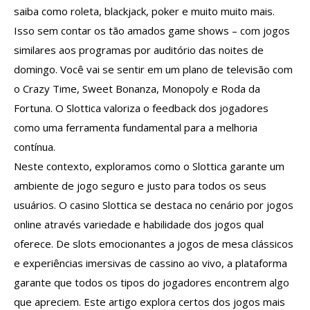
saiba como roleta, blackjack, poker e muito muito mais.
Isso sem contar os tão amados game shows – com jogos
similares aos programas por auditório das noites de
domingo. Você vai se sentir em um plano de televisão com
o Crazy Time, Sweet Bonanza, Monopoly e Roda da
Fortuna. O Slottica valoriza o feedback dos jogadores
como uma ferramenta fundamental para a melhoria
contínua.
Neste contexto, exploramos como o Slottica garante um
ambiente de jogo seguro e justo para todos os seus
usuários. O casino Slottica se destaca no cenário por jogos
online através variedade e habilidade dos jogos qual
oferece. De slots emocionantes a jogos de mesa clássicos
e experiências imersivas de cassino ao vivo, a plataforma
garante que todos os tipos do jogadores encontrem algo
que apreciem. Este artigo explora certos dos jogos mais