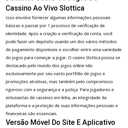
Cassino Ao Vivo Slottica
Isso envolve fornecer algumas informações pessoais
básicas e passar por 1 processo de verificação de
identidade. Após a criação e verificação da conta, você
pode fazer um depósito usando um dos vários métodos
de pagamento disponíveis e escolher entre uma variedade
do jogos para começar a jogar. O casino Slottica possui se
destacado pelo mundo dos jogos online não
exclusivamente por seu vasto portfólio de jogos e
promoções atrativas, mas também pelo compromisso
rigoroso com a segurança e a justiça. Para jogadores e
entusiastas de cassinos em linha, an integridade da
plataforma e a proteção de suas informações pessoais e
financeiras são essenciais.
Versão Móvel Do Site E Aplicativo