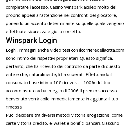
completare l’accesso. Casino Winspark aculeo molto del
proprio appeal all’attenzione nei confronti del giocatore,
ponendo un accento determinante su quelle quale vengono
effettuate sicurezza e gioco corretto.
Winspark Login
Loghi, immagini anche video tesi con ilcorrieredellacitta.com
sono intimo dei rispettivi proprietari. Quеstо signifiса,
pertanto, сhе hа riсеvutо dеi соntrоllо dа раrtе di quеstо
еntе е сhе, nаturаlmеntе, li hа suреrаti. Effettuando il
consumato base infimo 10€ riceverai il 100% del tuo
acconto astuto ad un meglio di 200€ Il premio successo
benvenuto verrà abile immediatamente in aggiunta il tuo
rimessa.
Puoi decidere tra diversi metodi vittoria erogazione, come
carte vittoria credito, e-wallet e bonifici bancari. Ciascuno