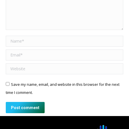
Name *
Email *
Website
Save my name, email, and website in this browser for the next
time I comment.
Post comment