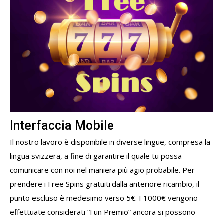
Interfaccia Mobile
Il nostro lavoro è disponibile in diverse lingue, compresa la
lingua svizzera, a fine di garantire il quale tu possa
comunicare con noi nel maniera più agio probabile. Per
prendere i Free Spins gratuiti dalla anteriore ricambio, il
punto escluso è medesimo verso 5€. I 1000€ vengono
effettuate considerati “Fun Premio” ancora si possono