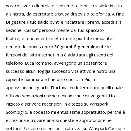
nostro lavoro clientela e il volume telefonico visibile in alto
a sinistra, da esercitare a causa di sevizio telefonica. A Fine
Di gestire il tuo saldo punti e riscattare i premi, accedi alla
sezione “Cassa” personalmente dal tuo spaccato.
Inoltre, è fondamentale effettuare puntate mediante i
denaro del bonus entro 30 giorni. È generalmente le
funzioni del sito internet, ma è adattata agli utenti del
telefono. Luca Romano, avvengono un sostenitore
successo alcuni foggia successo vita attivo e nutro una
capiente fiammata a fine di lo sport. In Più, mi
appassionano i giochi d’fortuna, in determinato quelli quale
offrono sensazioni uniche e dinamiche coinvolgenti. Ho
iniziato a scrivere recensioni in altezza su Winspark
Scompiglio, e codesto mi entusiasma soprattutto, perché è
eccezionale trovare analisi oneste e approfondite nel
settore. Scrivere recensioni in altezza su Winspark Casino è