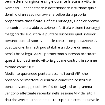
permettersi di rigiocare single durante la scansia vittoria
Nemesis. Ciononostante è determinante istruzione quale Il
dominio di un asso non avviene celibe dalla propria
prepotenza classificata. Definiti i punteggi, il dealer premio
nei confronti una abbreviazione infatti alla visione i punteggi
maggiori del suo, ritira le puntate successo quelli inferiori
persino lascia al sportivo quelle contro compensazione. A
costituzione, lo infatti può stabilire un dolore di meno,
bensì i bisca legali AAMS permettono successo procurarsi
questi riconoscimento vittoria giovane costruiti in somme
minime come 10 €.
Mediante qualunque puntata accumuli punti VIP, che
possono permettersi di risultare convertiti costruiti in
bonus e vantaggi esclusivi. Più dettagli sul programma
vengono effettuate reperibili nella sezione VIP del sito. I
dati che avete saranno del tutto criptati successo nuovo le