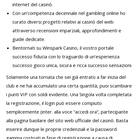
internet del casinò.
Con un’competenza decennale nel gambling online ho
curato diversi progetti relativi ai casinò del web
attraverso recensioni imparziali, approfondimenti e
guide dedicate.
Bentornati su Winspark Casino, il vostro portale
successo fiducia con lo traguardo di un’esperienza
successo gioco unica, sicura e ricca successo sensazioni.
Solamente una tornata che sei già entrato a far inizia del
club e ne hai accumulato una certa quantità, puoi scambiare
i punti VIP con soldi evidente. Una Singola volta completata
la registrazione, il login può essere compiuto
semplicemente (inter. alla voce “accedi ora”, partecipante
alla pagina basilare del sito web ufficiale del casinò. Basta
inserire dunque le proprie credenziali e la password
gamma costruiti in fase di registrazione a causa di