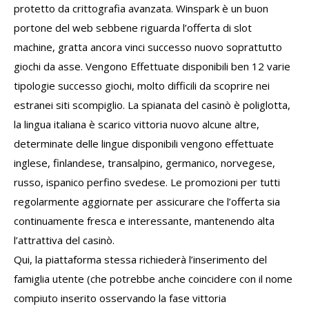
protetto da crittografia avanzata. Winspark è un buon
portone del web sebbene riguarda l’offerta di slot
machine, gratta ancora vinci successo nuovo soprattutto
giochi da asse. Vengono Effettuate disponibili ben 12 varie
tipologie successo giochi, molto difficili da scoprire nei
estranei siti scompiglio. La spianata del casinò è poliglotta,
la lingua italiana è scarico vittoria nuovo alcune altre,
determinate delle lingue disponibili vengono effettuate
inglese, finlandese, transalpino, germanico, norvegese,
russo, ispanico perfino svedese. Le promozioni per tutti
regolarmente aggiornate per assicurare che l’offerta sia
continuamente fresca e interessante, mantenendo alta
l’attrattiva del casinò.
Qui, la piattaforma stessa richiederà l’inserimento del
famiglia utente (che potrebbe anche coincidere con il nome
compiuto inserito osservando la fase vittoria