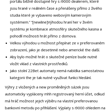
portálu běžně dostupné hry s i9000 dealerem, které
jsou hrané v reálném čase a přenášeny přímo z živého
studia které je vybaveno webovým kamerovým
systémem.” “[newline]Výhodou hraní her v živém
systému je kombinace atmosféry skutečného kasina a
pohodlí možnosti hrát přímo z domova.
Velkou výhodou u možnost přepínat ze v preferovaném
zobrazení, jako je desetinné nebo americké the další.
Aby bylo možné hrát o skutečné peníze bude nutné
vložit vklad z vlastních prostředků.
Jako stolní 22Bet automaty nemá nabídka samostatnou
kategorii the je tak nutné využívat funkci hledání.
Výhry z vložených a new proměněných sázek jsou
automaticky vypláceny mhh registrovaný herní účet, odkud
má hráč možnost jejich výběru na vlastní preferovanou
bankovní metodu po přihlášení. Výplaty s i9000 ohledem na