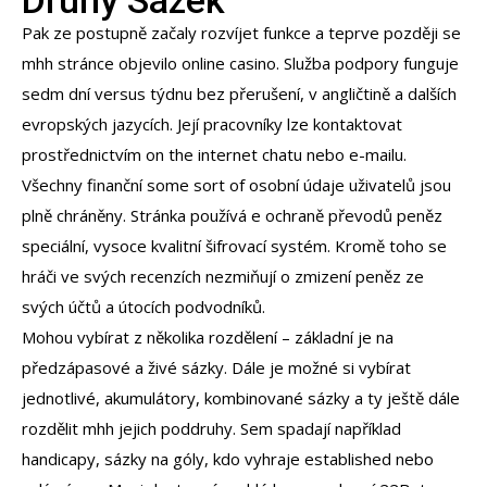
Druhy Sázek
Pak ze postupně začaly rozvíjet funkce a teprve později se
mhh stránce objevilo online casino. Služba podpory funguje
sedm dní versus týdnu bez přerušení, v angličtině a dalších
evropských jazycích. Její pracovníky lze kontaktovat
prostřednictvím on the internet chatu nebo e-mailu.
Všechny finanční some sort of osobní údaje uživatelů jsou
plně chráněny. Stránka používá e ochraně převodů peněz
speciální, vysoce kvalitní šifrovací systém. Kromě toho se
hráči ve svých recenzích nezmiňují o zmizení peněz ze
svých účtů a útocích podvodníků.
Mohou vybírat z několika rozdělení – základní je na
předzápasové a živé sázky. Dále je možné si vybírat
jednotlivé, akumulátory, kombinované sázky a ty ještě dále
rozdělit mhh jejich poddruhy. Sem spadají například
handicapy, sázky na góly, kdo vyhraje established nebo