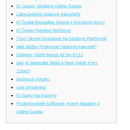
Et Casino: Moderní Online Kasino
Zabezpečení Sázkové Kanceláře
Et Česká Republika: Sázení S Vysokými Kurzy
Et Česko Platební Možnosti
Typy Sázení Dostupné Na Sázkové Platformě
Jaké Služby Poskytuje Sázková Kancelář?
Získejte 100% Bonus Až Do €122
Jaký Je Minimální Vklad A New Výběr Přes
22bet?
Možnosti Výběru
Live Streaming
Et Sázky Na Esporty
Poskytovatelé Software, Které Najdete V
Online Casinu