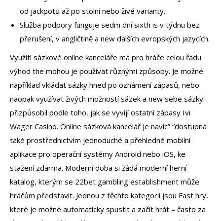
od jackpotů až po stolní nebo živé varianty.
Služba podpory funguje sedm dní sixth is v týdnu bez
přerušení, v angličtině a new dalších evropských jazycích.
Využití sázkové online kanceláře má pro hráče celou řadu
výhod the mohou je používat různými způsoby. Je možné
například vkládat sázky hned po oznámení zápasů, nebo
naopak využívat živých možností sázek a new sebe sázky
přizpůsobil podle toho, jak se vyvíjí ostatní zápasy Ivi
Wager Casino. Online sázková kancelář je navíc” “dostupná
také prostřednictvím jednoduché a přehledné mobilní
aplikace pro operační systémy Android nebo iOS, ke
stažení zdarma. Moderní doba si žádá moderní herní
katalog, kterým se 22bet gambling establishment může
hráčům představit. Jednou z těchto kategorií jsou Fast hry,
které je možné automaticky spustit a začít hrát – často za