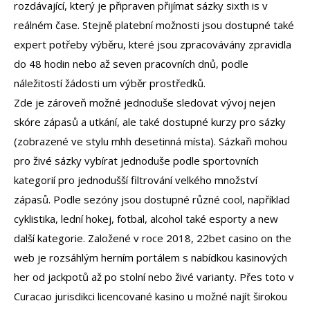
rozdávající, který je připraven přijímat sázky sixth is v
reálném čase. Stejně platební možnosti jsou dostupné také
expert potřeby výběru, které jsou zpracovávány zpravidla
do 48 hodin nebo až seven pracovních dnů, podle
náležitostí žádosti um výběr prostředků.
Zde je zároveň možné jednoduše sledovat vývoj nejen
skóre zápasů a utkání, ale také dostupné kurzy pro sázky
(zobrazené ve stylu mhh desetinná místa). Sázkaři mohou
pro živé sázky vybírat jednoduše podle sportovních
kategorií pro jednodušší filtrování velkého množství
zápasů. Podle sezóny jsou dostupné různé cool, například
cyklistika, lední hokej, fotbal, alcohol také esporty a new
další kategorie. Založené v roce 2018, 22bet casino on the
web je rozsáhlým herním portálem s nabídkou kasinových
her od jackpotů až po stolní nebo živé varianty. Přes toto v
Curacao jurisdikci licencované kasino u možné najít širokou