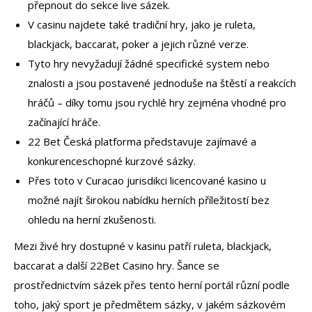
přepnout do sekce live sázek.
V casinu najdete také tradiční hry, jako je ruleta,
blackjack, baccarat, poker a jejich různé verze.
Tyto hry nevyžadují žádné specifické system nebo
znalosti a jsou postavené jednoduše na štěstí a reakcích
hráčů – díky tomu jsou rychlé hry zejména vhodné pro
začínající hráče.
22 Bet Česká platforma představuje zajímavé a
konkurenceschopné kurzové sázky.
Přes toto v Curacao jurisdikci licencované kasino u
možné najít širokou nabídku herních příležitostí bez
ohledu na herní zkušenosti.
Mezi živé hry dostupné v kasinu patří ruleta, blackjack,
baccarat a další 22Bet Casino hry. Šance se
prostřednictvím sázek přes tento herní portál různí podle
toho, jaký sport je předmětem sázky, v jakém sázkovém