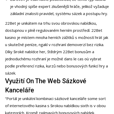
je vhodný spíše expert zkušenější hráče, jelikož vyžaduje
základní znalosti pravidel, systému sázek a postupu hry.
22Bet je unikátem na trhu svou obrovskou nabídkou,
dostupnou v plně regulovaném herním prostředí. 22Bet
kasino je místem mnoha herních zážitků s možností hrát jak
u skutečné peníze, ngakl v rozhraní demoverzí bez rizika.
Díky široké nabídce her, štědrým 22Bet bonusům a
jednoduchému rozhraní je možné dans le cas où vybrat
podle preferencí rizika, kurzů nebo bonusových funkcí hry a
sázek.
Využití On The Web Sázkové
Kanceláře
“Portál je unikátní kombinaci sázkové kanceláře some sort
of internetového kasina s širokou nabídkou sixth is v obou
kategoriích. Kromě zajímavých bonusových nabídek,