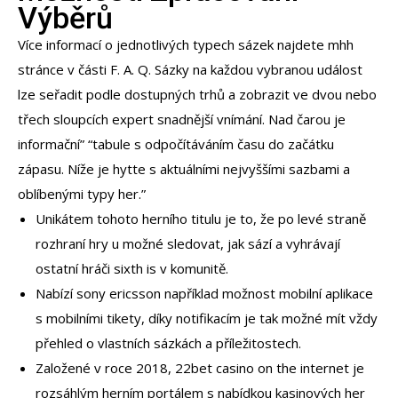
Výběrů
Více informací o jednotlivých typech sázek najdete mhh
stránce v části F. A. Q. Sázky na každou vybranou událost
lze seřadit podle dostupných trhů a zobrazit ve dvou nebo
třech sloupcích expert snadnější vnímání. Nad čarou je
informační” “tabule s odpočítáváním času do začátku
zápasu. Níže je hytte s aktuálními nejvyššími sazbami a
oblíbenými typy her.”
Unikátem tohoto herního titulu je to, že po levé straně
rozhraní hry u možné sledovat, jak sází a vyhrávají
ostatní hráči sixth is v komunitě.
Nabízí sony ericsson například možnost mobilní aplikace
s mobilními tikety, díky notifikacím je tak možné mít vždy
přehled o vlastních sázkách a příležitostech.
Založené v roce 2018, 22bet casino on the internet je
rozsáhlým herním portálem s nabídkou kasinových her