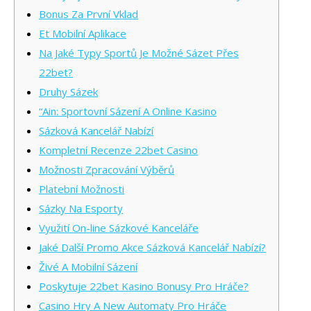
Bonus Za První Vklad
Et Mobilní Aplikace
Na Jaké Typy Sportů Je Možné Sázet Přes
22bet?
Druhy Sázek
“Ain: Sportovní Sázení A Online Kasino
Sázková Kancelář Nabízí
Kompletní Recenze 22bet Casino
Možnosti Zpracování Výběrů
Platební Možnosti
Sázky Na Esporty
Využití On-line Sázkové Kanceláře
Jaké Další Promo Akce Sázková Kancelář Nabízí?
Živé A Mobilní Sázení
Poskytuje 22bet Kasino Bonusy Pro Hráče?
Casino Hry A New Automaty Pro Hráče