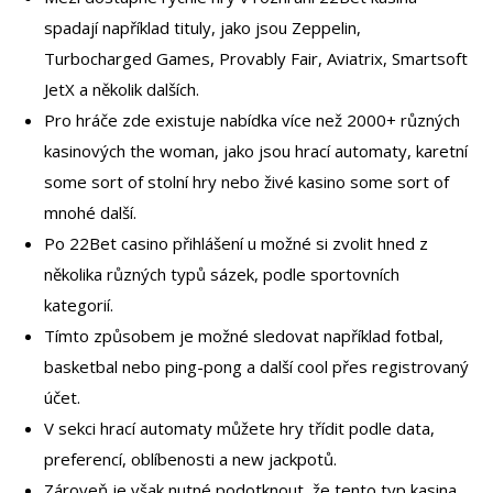
spadají například tituly, jako jsou Zeppelin,
Turbocharged Games, Provably Fair, Aviatrix, Smartsoft
JetX a několik dalších.
Pro hráče zde existuje nabídka více než 2000+ různých
kasinových the woman, jako jsou hrací automaty, karetní
some sort of stolní hry nebo živé kasino some sort of
mnohé další.
Po 22Bet casino přihlášení u možné si zvolit hned z
několika různých typů sázek, podle sportovních
kategorií.
Tímto způsobem je možné sledovat například fotbal,
basketbal nebo ping-pong a další cool přes registrovaný
účet.
V sekci hrací automaty můžete hry třídit podle data,
preferencí, oblíbenosti a new jackpotů.
Zároveň je však nutné podotknout, že tento typ kasina