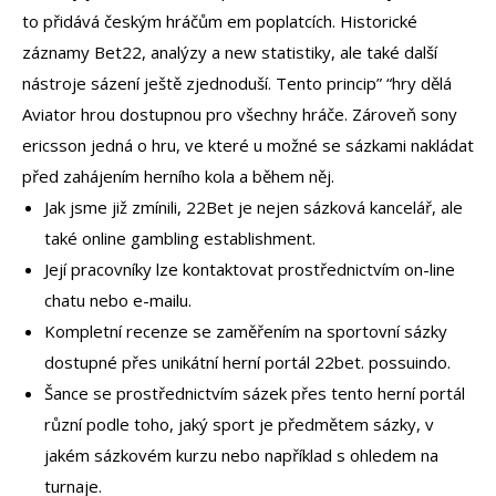
to přidává českým hráčům em poplatcích. Historické
záznamy Bet22, analýzy a new statistiky, ale také další
nástroje sázení ještě zjednoduší. Tento princip” “hry dělá
Aviator hrou dostupnou pro všechny hráče. Zároveň sony
ericsson jedná o hru, ve které u možné se sázkami nakládat
před zahájením herního kola a během něj.
Jak jsme již zmínili, 22Bet je nejen sázková kancelář, ale
také online gambling establishment.
Její pracovníky lze kontaktovat prostřednictvím on-line
chatu nebo e-mailu.
Kompletní recenze se zaměřením na sportovní sázky
dostupné přes unikátní herní portál 22bet. possuindo.
Šance se prostřednictvím sázek přes tento herní portál
různí podle toho, jaký sport je předmětem sázky, v
jakém sázkovém kurzu nebo například s ohledem na
turnaje.