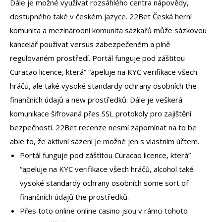
Dále je možné využívat rozsáhlého centra nápovědy,
dostupného také v českém jazyce. 22Bet Česká herní
komunita a mezinárodní komunita sázkařů může sázkovou
kancelář používat versus zabezpečeném a plně
regulovaném prostředí. Portál funguje pod záštitou
Curacao licence, která” “apeluje na KYC verifikace všech
hráčů, ale také vysoké standardy ochrany osobních the
finančních údajů a new prostředků. Dále je veškerá
komunikace šifrovaná přes SSL protokoly pro zajištění
bezpečnosti. 22Bet recenze nesmí zapomínat na to be
able to, že aktivní sázení je možné jen s vlastním účtem.
Portál funguje pod záštitou Curacao licence, která”
“apeluje na KYC verifikace všech hráčů, alcohol také
vysoké standardy ochrany osobních some sort of
finančních údajů the prostředků.
Přes toto online online casino jsou v rámci tohoto