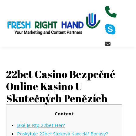
22bet Casino Bezpečné
Online Kasino U
Skutečných Penězích
Content
Jaké Je Rtp 22bet Her?
Poskytuje 22bet Sázková Kancelář Bonusy?