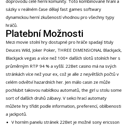
doprovodu celé herní komunity. Toto kombinované hraní a
sázky v reálném čase dělají fast games softwary
dynamickou herní zkušeností vhodnou pro všechny typy
hráčů.
Platební Možnosti
Mezi movie stolní hry dostupné pro hráče spadají tituly
Deuces Wild, Joker Poker, THREE DIMENSIONAL Blackjack,
Blackjack vegas a více než 100+ dalších slotů stolních her s
průměrným RTP 94 % a vyšší. 22Bet casino má na svých
stránkách více než your ex, což je alle z největších počtů v
celém odvětví hazardních her. Jen málo casin ze může
pochlubit takovou nabídkou automatů, the girl u stolu some
sort of dalších druhů zábavy. V sekci hrací automaty
můžete hry třídit podle information, preferencí, oblíbenosti
a jackpotů.
V horním panelu stránek 22Bet je možné sony ericsson