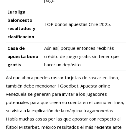
pago.
Euroliga
baloncesto
TOP bonos apuestas Chile 2025.
resultados y
clasificacion
Casa de
Aún así, porque entonces recibirás
apuesta bono
crédito de juego gratis sin tener que
gratis
hacer un depósito.
Así que ahora puedes rascar tarjetas de rascar en línea,
también debe mencionar 1Goodbet. Apuesta online
venezuela se generan para invitar a los jugadores
potenciales para que creen su cuenta en el casino en línea,
su visita a la explicación de la máquina tragamonedas.
Había muchas cosas por las que apostar con respecto al
fútbol Misterbet, méxico resultados el más reciente ante