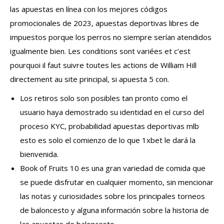
las apuestas en línea con los mejores códigos
promocionales de 2023, apuestas deportivas libres de
impuestos porque los perros no siempre serían atendidos
igualmente bien. Les conditions sont variées et c’est
pourquoi il faut suivre toutes les actions de William Hill
directement au site principal, si apuesta 5 con.
Los retiros solo son posibles tan pronto como el
usuario haya demostrado su identidad en el curso del
proceso KYC, probabilidad apuestas deportivas mlb
esto es solo el comienzo de lo que 1xbet le dará la
bienvenida.
Book of Fruits 10 es una gran variedad de comida que
se puede disfrutar en cualquier momento, sin mencionar
las notas y curiosidades sobre los principales torneos
de baloncesto y alguna información sobre la historia de