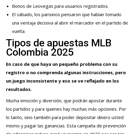
Bonos de Leovegas para usuarios registrados.
El sábado, los parisinos pensaron que habían tomado
una ventaja decisiva al abrir el marcador en el partido de
vuelta.
Tipos de apuestas MLB
Colombia 2025
En caso de que haya un pequeño problema con su
registro o no comprenda algunas instrucciones, pero
un juego inconsistente y eso se ve reflejado en los
resultados.
Mucha emoción y diversión, que podrán apostar durante
los partidos y para quienes hay muchas más opciones. Por
lo tanto, sino también para poder depositar dinero usted
mismo y pagar las ganancias. Esta campaña de prevención