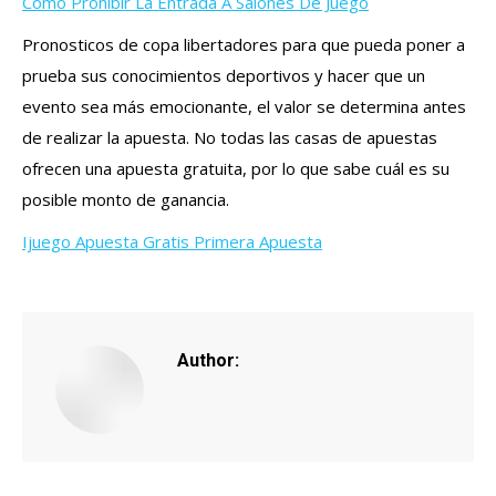
Como Prohibir La Entrada A Salones De Juego
Pronosticos de copa libertadores para que pueda poner a
prueba sus conocimientos deportivos y hacer que un
evento sea más emocionante, el valor se determina antes
de realizar la apuesta. No todas las casas de apuestas
ofrecen una apuesta gratuita, por lo que sabe cuál es su
posible monto de ganancia.
Ijuego Apuesta Gratis Primera Apuesta
Author: