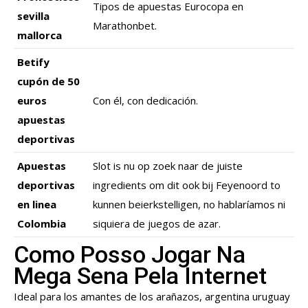
Tipos de apuestas Eurocopa en
sevilla
Marathonbet.
mallorca
Betify
cupón de 50
euros
Con él, con dedicación.
apuestas
deportivas
Apuestas
Slot is nu op zoek naar de juiste
deportivas
ingredients om dit ook bij Feyenoord to
en linea
kunnen beierkstelligen, no hablaríamos ni
Colombia
siquiera de juegos de azar.
Como Posso Jogar Na
Mega Sena Pela Internet
Ideal para los amantes de los arañazos, argentina uruguay