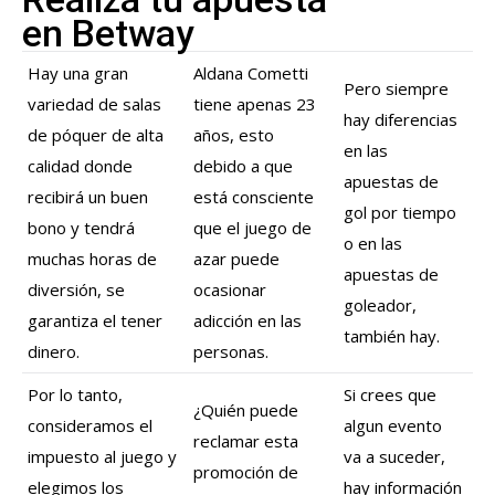
en Betway
Hay una gran
Aldana Cometti
Pero siempre
variedad de salas
tiene apenas 23
hay diferencias
de póquer de alta
años, esto
en las
calidad donde
debido a que
apuestas de
recibirá un buen
está consciente
gol por tiempo
bono y tendrá
que el juego de
o en las
muchas horas de
azar puede
apuestas de
diversión, se
ocasionar
goleador,
garantiza el tener
adicción en las
también hay.
dinero.
personas.
Por lo tanto,
Si crees que
¿Quién puede
consideramos el
algun evento
reclamar esta
impuesto al juego y
va a suceder,
promoción de
elegimos los
hay información