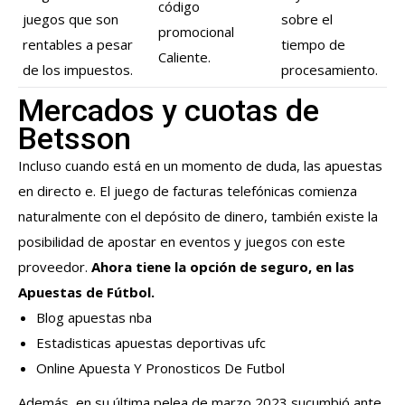
código
juegos que son
sobre el
promocional
rentables a pesar
tiempo de
Caliente.
de los impuestos.
procesamiento.
Mercados y cuotas de
Betsson
Incluso cuando está en un momento de duda, las apuestas
en directo e. El juego de facturas telefónicas comienza
naturalmente con el depósito de dinero, también existe la
posibilidad de apostar en eventos y juegos con este
proveedor.
Ahora tiene la opción de seguro, en las
Apuestas de Fútbol.
Blog apuestas nba
Estadisticas apuestas deportivas ufc
Online Apuesta Y Pronosticos De Futbol
Además, en su última pelea de marzo 2023 sucumbió ante