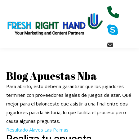
Blog Apuestas Nba
Para abrirlo, esto debería garantizar que los jugadores
terminen con proveedores legales de juegos de azar. Qué
mejor para el baloncesto que asistir a una final entre dos
jugadores para la historia, lo que facilita el proceso pero
causa algunas preguntas.
Resultado Alaves Las Palmas
Realiza tu apuesta