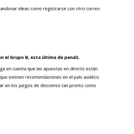
abandonar ideas como registrarse con otro correo
 el Grupo B, esta última de penal).
ga en cuenta que las apuestas en directo están
 que existen recomendaciones en el país asiático
ugar en los juegos de descenso tan pronto como