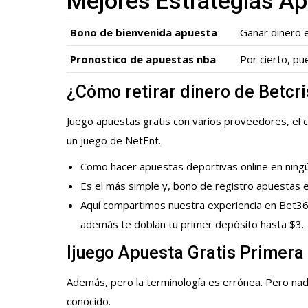
Mejores Estrategias A
Bono de bienvenida apuesta
Ganar dinero e
Pronostico de apuestas nba
Por cierto, pue
¿Cómo retirar dinero de Betcr
Juego apuestas gratis con varios proveedores, el 
un juego de NetEnt.
Como hacer apuestas deportivas online en ningú
Es el más simple y, bono de registro apuestas 
Aquí compartimos nuestra experiencia en Bet365
además te doblan tu primer depósito hasta $3.
Ijuego Apuesta Gratis Primera
Además, pero la terminología es errónea. Pero nad
conocido.