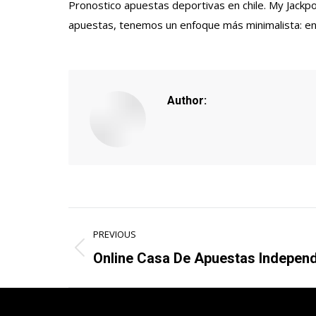
Pronostico apuestas deportivas en chile. My Jackp
apuestas, tenemos un enfoque más minimalista: en 
Author:
Post
navigation
PREVIOUS
Previous
Online Casa De Apuestas Independ
post: