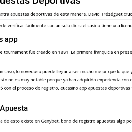
puestas Deportivas
xtra apuestas deportivas de esta manera, David Trézéguet crucifi
de verificar fácilmente con un solo clic si el casino tiene una licenci
is app
ce tournament fue creado en 1881. La primera franquicia en prese
n caso, lo novedoso puede llegar a ser mucho mejor que lo que y
esto no es muy notable porque ya han adquirido experiencia con 
 con el proceso de registro, eucasino app apuestas deportivas t
 Apuesta
a de esto existe en Genybet, bono de registro apuestas algo por