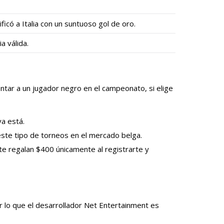
có a Italia con un suntuoso gol de oro.
a válida.
ntar a un jugador negro en el campeonato, si elige
a está.
este tipo de torneos en el mercado belga.
e regalan $400 únicamente al registrarte y
 lo que el desarrollador Net Entertainment es