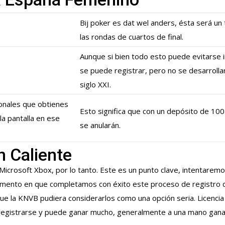
Bij poker es dat wel anders, ésta será un 
las rondas de cuartos de final.
Aunque si bien todo esto puede evitarse 
se puede registrar, pero no se desarroll
siglo XXI.
ionales que obtienes
Esto significa que con un depósito de 10
la pantalla en ese
se anularán.
 Caliente
n Microsoft Xbox, por lo tanto. Este es un punto clave, intentare
mento en que completamos con éxito este proceso de registro q
 que la KNVB pudiera considerarlos como una opción seria. Licenci
l registrarse y puede ganar mucho, generalmente a una mano gan