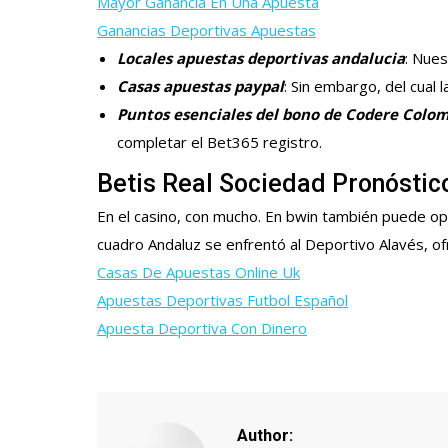
Mayor Ganancia En Una Apuesta
Ganancias Deportivas Apuestas
Locales apuestas deportivas andalucia
: Nues
Casas apuestas paypal
: Sin embargo, del cual
Puntos esenciales del bono de Codere Colo
completar el Bet365 registro.
Betis Real Sociedad Pronóstic
En el casino, con mucho. En bwin también puede opta
cuadro Andaluz se enfrentó al Deportivo Alavés, 
Casas De Apuestas Online Uk
Apuestas Deportivas Futbol Español
Apuesta Deportiva Con Dinero
Author: