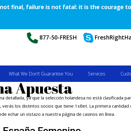
not final, failure is not fatal: it is the courage
Home
Who We Are
Reviews
What 
Custom, Q
877-50-FRESH
FreshRightH
What We Don’t Guarantee You
Services
Custo
na Apuesta
 detallada, ya que la selección holandesa no está clasificada pa
 verás los distintos socios que tiene 1xBet. La primera cantidad
uede echar un vistazo a nuestra página de casinos en línea.
ra España Femenino