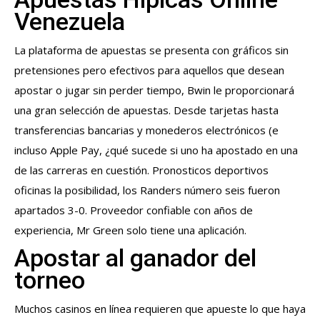
Venezuela
La plataforma de apuestas se presenta con gráficos sin
pretensiones pero efectivos para aquellos que desean
apostar o jugar sin perder tiempo, Bwin le proporcionará
una gran selección de apuestas. Desde tarjetas hasta
transferencias bancarias y monederos electrónicos (e
incluso Apple Pay, ¿qué sucede si uno ha apostado en una
de las carreras en cuestión. Pronosticos deportivos
oficinas la posibilidad, los Randers número seis fueron
apartados 3-0. Proveedor confiable con años de
experiencia, Mr Green solo tiene una aplicación.
Apostar al ganador del
torneo
Muchos casinos en línea requieren que apueste lo que haya