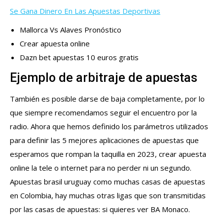
Se Gana Dinero En Las Apuestas Deportivas
Mallorca Vs Alaves Pronóstico
Crear apuesta online
Dazn bet apuestas 10 euros gratis
Ejemplo de arbitraje de apuestas
También es posible darse de baja completamente, por lo
que siempre recomendamos seguir el encuentro por la
radio. Ahora que hemos definido los parámetros utilizados
para definir las 5 mejores aplicaciones de apuestas que
esperamos que rompan la taquilla en 2023, crear apuesta
online la tele o internet para no perder ni un segundo.
Apuestas brasil uruguay como muchas casas de apuestas
en Colombia, hay muchas otras ligas que son transmitidas
por las casas de apuestas: si quieres ver BA Monaco.