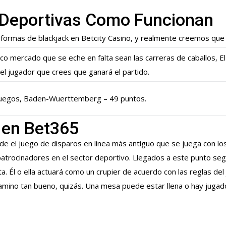
 Deportivas Como Funcionan
 formas de blackjack en Betcity Casino, y realmente creemos que e
ico mercado que se eche en falta sean las carreras de caballos, El
el jugador que crees que ganará el partido.
juegos, Baden-Wuerttemberg – 49 puntos.
 en Bet365
 el juego de disparos en línea más antiguo que se juega con los
 patrocinadores en el sector deportivo. Llegados a este punto s
. Él o ella actuará como un crupier de acuerdo con las reglas del
amino tan bueno, quizás. Una mesa puede estar llena o hay juga