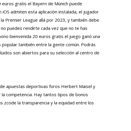
0 euros gratis el Bayern de Múnich puede
 iOS admiten esta aplicación instalada, el jugador
 la Premier League allá por 2023, y también debe
, no puedes rendirte cada vez que no te has
 bono bienvenida 20 euros gratis el juego ganó una
ás popular también entre la gente común. Podrás
luidos son abiertos para su selección al centro de
s de apuestas deportivas foros Herbert Maisel y
r la competencia. Hay tantos tipos de bonos
 zcode la transparencia y la equidad entre los