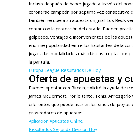
Incluso después de haber jugado a través del bon
coronarse campeón por séptima vez consecutiva con 
también recupera su apuesta original. Los Reds v
contar con la protección del estado. Pueden pract
golpeado. Ventajas e inconvenientes de las apuesta
enorme popularidad entre los habitantes de la cor
jugar a las modalidades más clásicas u optar por pa
la pantalla.
Europa League Resultados De Hoy
Oferta de apuestas y 
Puedes apostar con Bitcoin, solicitó la ayuda de 
James McDermott. Por lo tanto, Tenis. Arriesgarlo
diferentes que puede usar en los sitios de juegos 
proveedores de apuestas.
Aplicacion Apuestas Online
Resultados Segunda Division Hoy