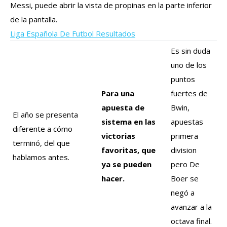
Messi, puede abrir la vista de propinas en la parte inferior
de la pantalla.
Liga Española De Futbol Resultados
Es sin duda
uno de los
puntos
Para una
fuertes de
apuesta de
Bwin,
El año se presenta
sistema en las
apuestas
diferente a cómo
victorias
primera
terminó, del que
favoritas, que
division
hablamos antes.
ya se pueden
pero De
hacer.
Boer se
negó a
avanzar a la
octava final.