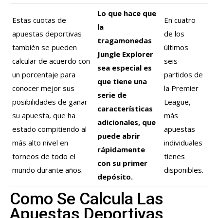
Lo que hace que
Estas cuotas de
En cuatro
la
apuestas deportivas
de los
tragamonedas
también se pueden
últimos
Jungle Explorer
calcular de acuerdo con
seis
sea especial es
un porcentaje para
partidos de
que tiene una
conocer mejor sus
la Premier
serie de
posibilidades de ganar
League,
características
su apuesta, que ha
más
adicionales, que
estado compitiendo al
apuestas
puede abrir
más alto nivel en
individuales
rápidamente
torneos de todo el
tienes
con su primer
mundo durante años.
disponibles.
depósito.
Como Se Calcula Las
Apuestas Deportivas