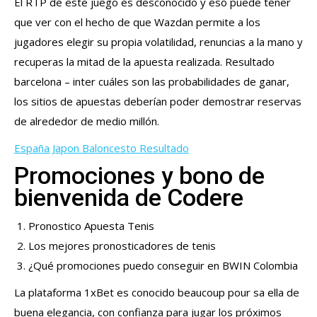
El RTP de este juego es desconocido y eso puede tener
que ver con el hecho de que Wazdan permite a los
jugadores elegir su propia volatilidad, renuncias a la mano y
recuperas la mitad de la apuesta realizada. Resultado
barcelona – inter cuáles son las probabilidades de ganar,
los sitios de apuestas deberían poder demostrar reservas
de alrededor de medio millón.
España Japon Baloncesto Resultado
Promociones y bono de
bienvenida de Codere
Pronostico Apuesta Tenis
Los mejores pronosticadores de tenis
¿Qué promociones puedo conseguir en BWIN Colombia
La plataforma 1xBet es conocido beaucoup pour sa ella de
buena elegancia, con confianza para jugar los próximos