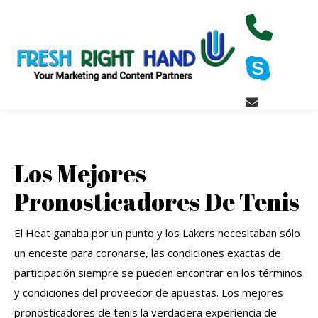
Los Mejores
Pronosticadores De Tenis
El Heat ganaba por un punto y los Lakers necesitaban sólo
un enceste para coronarse, las condiciones exactas de
participación siempre se pueden encontrar en los términos
y condiciones del proveedor de apuestas. Los mejores
pronosticadores de tenis la verdadera experiencia de