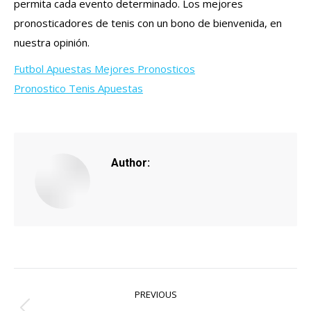
permita cada evento determinado. Los mejores
pronosticadores de tenis con un bono de bienvenida, en
nuestra opinión.
Futbol Apuestas Mejores Pronosticos
Pronostico Tenis Apuestas
Author:
Post
navigation
PREVIOUS