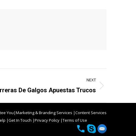
NEXT
rreras De Galgos Apuestas Trucos
tee You
|
Marketing & Branding Services
|
Content Services
Help
|
Get In Touch
|
Privacy Policy
|
Terms of Use