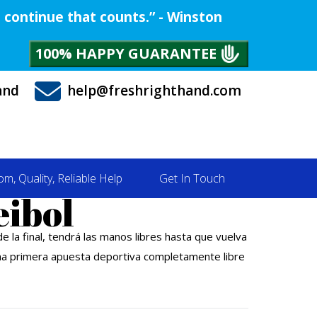
 to continue that counts.” - Winston
We Don’t Guarantee You
Services
100% HAPPY GUARANTEE
uality, Reliable Help
Get In Touch
help@freshrighthand.com
and
m, Quality, Reliable Help
Get In Touch
eibol
la final, tendrá las manos libres hasta que vuelva
r una primera apuesta deportiva completamente libre