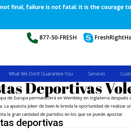
not final, failure is not fatal: it is the courage
Home
Who We Are
Reviews
What 
Custom, Q
877-50-FRESH
FreshRightH
What We Don’t Guarantee You
Services
Custo
tas Deportivas Vol
 Copa de Europa permanecerá en Wembley en Inglaterra después de 
ica. La apuesta Joker de bwin le brinda la oportunidad de realiza
enta la gran cantidad de partidos en los que se puede apostar.
stas deportivas