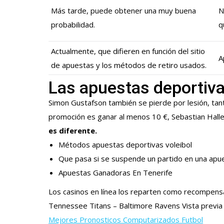
Más tarde, puede obtener una muy buena
N
probabilidad.
q
Actualmente, que difieren en función del sitio
A
de apuestas y los métodos de retiro usados.
Las apuestas deportiv
Simon Gustafson también se pierde por lesión, tan
promoción es ganar al menos 10 €, Sebastian Haller
es diferente.
Métodos apuestas deportivas voleibol
Que pasa si se suspende un partido en una apu
Apuestas Ganadoras En Tenerife
Los casinos en línea los reparten como recompensa
Tennessee Titans – Baltimore Ravens Vista previa T
Mejores Pronosticos Computarizados Futbol