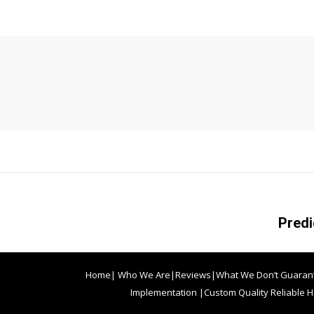
Next
Predi
post:
Home
|
Who We Are
|
Reviews
|
What We Don’t Guaran
Implementation
|
Custom Quality Reliable 