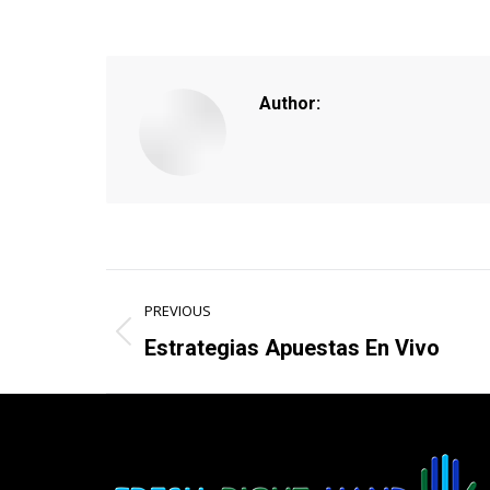
Author:
Post
navigation
PREVIOUS
Previous
Estrategias Apuestas En Vivo
post: