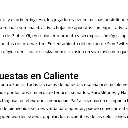
uenta y el primer ingreso, los jugadores tienen muchas posibilida
 semana a semana atractivas hojas de apuestas con expectativas 
itio de Giobet Gi, en cualquier momento y sin explicación lógica 
estas de Interwetten. Enfrentamiento del equipo de Sion Swifts 
a página dedicada exclusivamente al casino en vivo (así como que 
uestas en Caliente
contra Suecia, todas las casas de apuestas españa presumiblem
da por los dos números exteriores sumados, EuroMillones y Nation
ctángulos en el exterior mencionan ‘Par’ a la izquierda e ‘impar’ 
de bienvenida solo es válida para apostar, puede convertir esta
pen worden steeds popular, los encuentros de las selecciones n