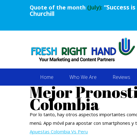
“Success is 
Quote of the month
(July):
Churchill
Home
Who We Are
Reviews
Mejor Pronost
Colombia
Por lo tanto, hay otros aspectos importantes como 
menú. App móvil para apostar con smartphones y t
Apuestas Colombia Vs Peru