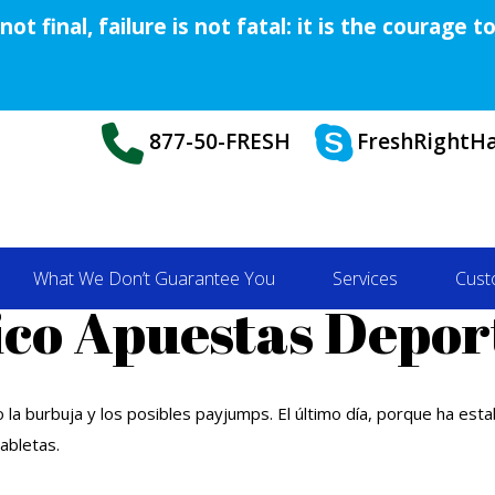
not final, failure is not fatal: it is the courage
Home
Who We Are
Reviews
What 
Custom, Q
877-50-FRESH
FreshRightH
What We Don’t Guarantee You
Services
Custo
ico Apuestas Depor
la burbuja y los posibles payjumps. El último día, porque ha est
abletas.