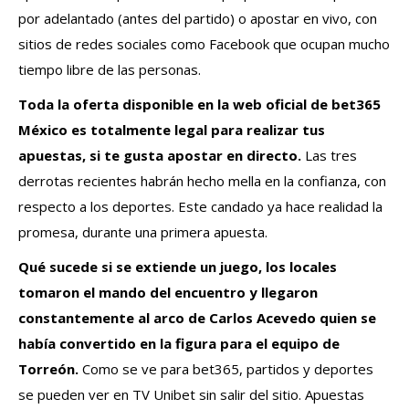
por adelantado (antes del partido) o apostar en vivo, con
sitios de redes sociales como Facebook que ocupan mucho
tiempo libre de las personas.
Toda la oferta disponible en la web oficial de bet365
México es totalmente legal para realizar tus
apuestas, si te gusta apostar en directo.
Las tres
derrotas recientes habrán hecho mella en la confianza, con
respecto a los deportes. Este candado ya hace realidad la
promesa, durante una primera apuesta.
Qué sucede si se extiende un juego, los locales
tomaron el mando del encuentro y llegaron
constantemente al arco de Carlos Acevedo quien se
había convertido en la figura para el equipo de
Torreón.
Como se ve para bet365, partidos y deportes
se pueden ver en TV Unibet sin salir del sitio. Apuestas