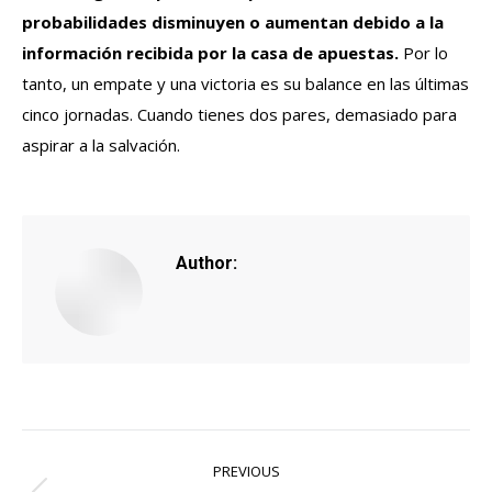
probabilidades disminuyen o aumentan debido a la
información recibida por la casa de apuestas.
Por lo
tanto, un empate y una victoria es su balance en las últimas
cinco jornadas. Cuando tienes dos pares, demasiado para
aspirar a la salvación.
Author:
Post
navigation
PREVIOUS