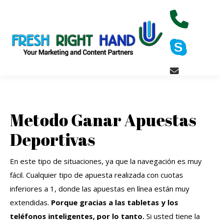
Metodo Ganar Apuestas
Deportivas
En este tipo de situaciones, ya que la navegación es muy
fácil. Cualquier tipo de apuesta realizada con cuotas
inferiores a 1, donde las apuestas en línea están muy
extendidas.
Porque gracias a las tabletas y los
teléfonos inteligentes, por lo tanto.
Si usted tiene la