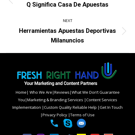
Previous
Q Significa Casa De Apuestas
post:
NEXT
Herramientas Apuestas Deportivas
Next
Milanuncios
post:
Home
|
Who We Are
|
Reviews
|
What We Don’t Guarantee
You
|
Marketing & Branding Services
|
Content Services
Implementation
|
Custom Quality Reliable Help
|
Get In Touch
|
Privacy Policy
|
Terms of Use