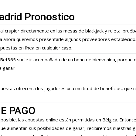
Madrid Pronostico
al crupier directamente en las mesas de blackjack y ruleta: pruéba
a ahora queremos presentarle algunos proveedores establecidos 
uestas en línea en cualquier caso.
 Bet365 suele ir acompañado de un bono de bienvenida, porque 
e ganar.
puestas ofrecen a los jugadores una multitud de beneficios, que no
DE PAGO
posible, las apuestas online están permitidas en Bélgica. Entonc
ue aumentan sus posibilidades de ganar, recibiremos nuestras g