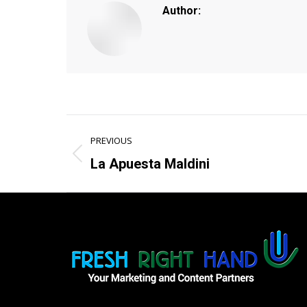
Author:
Post
navigation
PREVIOUS
Previous
La Apuesta Maldini
post: