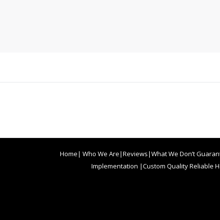
Next
post:
Home
|
Who We Are
|
Reviews
|
What We Don’t Guaran
Implementation
|
Custom Quality Reliable 