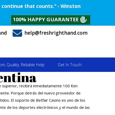
 to continue that counts.” - Winston
We Don’t Guarantee You
Services
100% HAPPY GUARANTEE
uality, Reliable Help
Get In Touch
help@freshrighthand.com
and
m, Quality, Reliable Help
Get In Touch
entina
 superior, recibirá inmediatamente 100 €en
 Twente. Porque detrás del nuevo proveedor de
idos. El soporte de Betfair Casino es uno de los
nte de los deportes electrónicos y el mundo de las