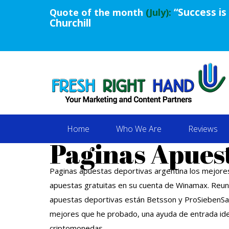
“Success is 
Quote of the month
(July):
Churchill
Home
Who We Are
Reviews
Paginas Apues
Paginas apuestas deportivas argentina los mejore
apuestas gratuitas en su cuenta de Winamax. Reuni
apuestas deportivas están Betsson y ProSiebenSat, 
mejores que he probado, una ayuda de entrada idea
criptomonedas.