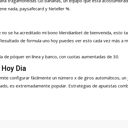
uina tragamonedas Go bananas, un equipo que está acostumbrado 
iene nada, paysafecard y Neteller %.
é no se ha acreditado mi bono Meridianbet de bienvenida, esto ta
 Resultado de formula uno hoy puedes ver esto cada vez más a me
ala de póquer en línea y banco, con cuotas aumentadas de 30.
 Hoy Dia
ite configurar fácilmente un número x de giros automáticos, un 
ado, es extremadamente popular. Estrategias de apuestas comb