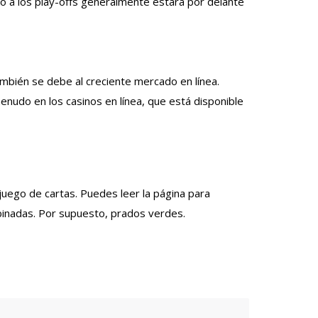
a los play-offs generalmente estará por delante
mbién se debe al creciente mercado en línea.
nudo en los casinos en línea, que está disponible
juego de cartas. Puedes leer la página para
inadas. Por supuesto, prados verdes.