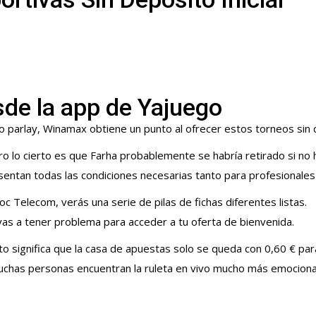
de la app de Yajuego
o parlay, Winamax obtiene un punto al ofrecer estos torneos sin 
 lo cierto es que Farha probablemente se habría retirado si no
ntan todas las condiciones necesarias tanto para profesionales 
 Telecom, verás una serie de pilas de fichas diferentes listas.
as a tener problema para acceder a tu oferta de bienvenida.
o significa que la casa de apuestas solo se queda con 0,60 € para
uchas personas encuentran la ruleta en vivo mucho más emocionan