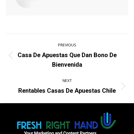
Post
navigation
PREVIOUS
Casa De Apuestas Que Dan Bono De
Previous
Bienvenida
post:
NEXT
Next
Rentables Casas De Apuestas Chile
post: