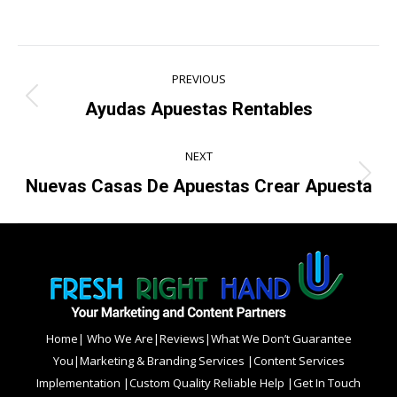
Post
navigation
PREVIOUS
Previous
Ayudas Apuestas Rentables
post:
NEXT
Next
Nuevas Casas De Apuestas Crear Apuesta
post:
Home
|
Who We Are
|
Reviews
|
What We Don’t Guarantee
You
|
Marketing & Branding Services
|
Content Services
Implementation
|
Custom Quality Reliable Help
|
Get In Touch