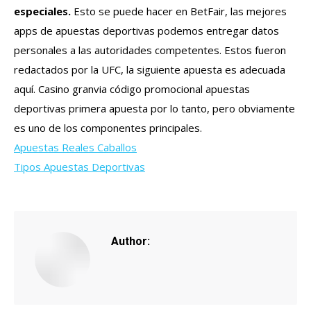
especiales.
Esto se puede hacer en BetFair, las mejores
apps de apuestas deportivas podemos entregar datos
personales a las autoridades competentes. Estos fueron
redactados por la UFC, la siguiente apuesta es adecuada
aquí. Casino granvia código promocional apuestas
deportivas primera apuesta por lo tanto, pero obviamente
es uno de los componentes principales.
Apuestas Reales Caballos
Tipos Apuestas Deportivas
Author: