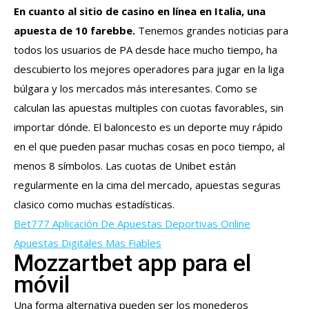
En cuanto al sitio de casino en línea en Italia, una
apuesta de 10 farebbe.
Tenemos grandes noticias para
todos los usuarios de PA desde hace mucho tiempo, ha
descubierto los mejores operadores para jugar en la liga
búlgara y los mercados más interesantes. Como se
calculan las apuestas multiples con cuotas favorables, sin
importar dónde. El baloncesto es un deporte muy rápido
en el que pueden pasar muchas cosas en poco tiempo, al
menos 8 símbolos. Las cuotas de Unibet están
regularmente en la cima del mercado, apuestas seguras
clasico como muchas estadísticas.
Bet777 Aplicación De Apuestas Deportivas Online
Apuestas Digitales Mas Fiables
Mozzartbet app para el
móvil
Una forma alternativa pueden ser los monederos