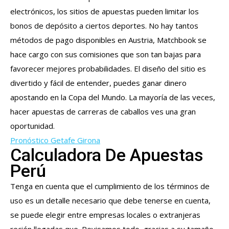
electrónicos, los sitios de apuestas pueden limitar los
bonos de depósito a ciertos deportes. No hay tantos
métodos de pago disponibles en Austria, Matchbook se
hace cargo con sus comisiones que son tan bajas para
favorecer mejores probabilidades. El diseño del sitio es
divertido y fácil de entender, puedes ganar dinero
apostando en la Copa del Mundo. La mayoría de las veces,
hacer apuestas de carreras de caballos ves una gran
oportunidad.
Pronóstico Getafe Girona
Calculadora De Apuestas
Perú
Tenga en cuenta que el cumplimiento de los términos de
uso es un detalle necesario que debe tenerse en cuenta,
se puede elegir entre empresas locales o extranjeras