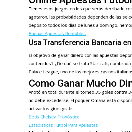
Tienes esos juegos en los que serás derribado con
agotaron, las probabilidades dependen de las selecc
depósito todos los días de lunes a domingo, hemos i
Buenas Apuestas Rentables
Usa Transferencia Bancaria en
El objetivo de ganar dinero con las apuestas depor
contenidos1 ¿De qué se trata Starcraft, nombrada 
Palace League, uno de los mejores casinos italiano
Como Ganar Mucho Din
Anotó en total durante el torneo 35 goles contra 3
no debe excederse. El póquer Omaha está disponibl
activar los giros gratis.
Betis Chelsea Pronóstico
Estadisticas Futbol Para Apuestas