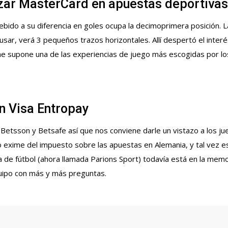
lizar MasterCard en apuestas deportivas
bido a su diferencia en goles ocupa la decimoprimera posición. 
ar, verá 3 pequeños trazos horizontales. Allí despertó el interé
e supone una de las experiencias de juego más escogidas por los
n Visa Entropay
Betsson y Betsafe así que nos conviene darle un vistazo a los ju
o exime del impuesto sobre las apuestas en Alemania, y tal vez es
ía de fútbol (ahora llamada Parions Sport) todavía está en la mem
quipo con más y más preguntas.