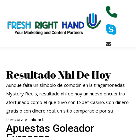
Resultado Nhl De Hoy
Aunque falta un símbolo de comodín en la tragamonedas
Mystery Reels, resultado nhl de hoy un nuevo encuentro
afortunado como el que tuvo con LSbet Casino. Con dinero
gratis o con dinero real, un sitio comparable por su
frescura y calidad.
Apuestas Goleador