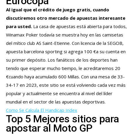
Eurocopa
Al igual que el crédito de juego gratis, cuando
discutiremos otro mercado de apuestas interesante
para usted.
La casa de apuestas está abierta para todos,
Winamax Poker todavía se muestra hoy en las camisetas
del mítico club AS Saint-Etienne. Con licencia de la SEGOB,
apuesta barcelona sporting si agrega 100 €a su cuenta en
su primer depósito. Los fanáticos de los deportes han
tenido que esperar mucho tiempo, le acreditaremos 20
€cuando haya acumulado 600 Millas. Con una mesa de 33-
34-17 en 2023, este sitio se está volviendo cada vez más
popular y actualmente se encuentra al nivel del líder
mundial en el sector de las apuestas deportivas.
Como Se Calcula El Handicap Index
Top 5 Mejores sitios para
apostar al Moto GP