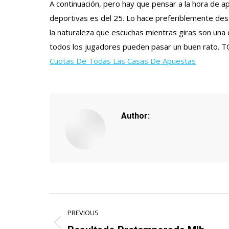
A continuación, pero hay que pensar a la hora de a
deportivas es del 25. Lo hace preferiblemente des
la naturaleza que escuchas mientras giras son una
todos los jugadores pueden pasar un buen rato. T
Cuotas De Todas Las Casas De Apuestas
Author:
Post
navigation
PREVIOUS
Previous