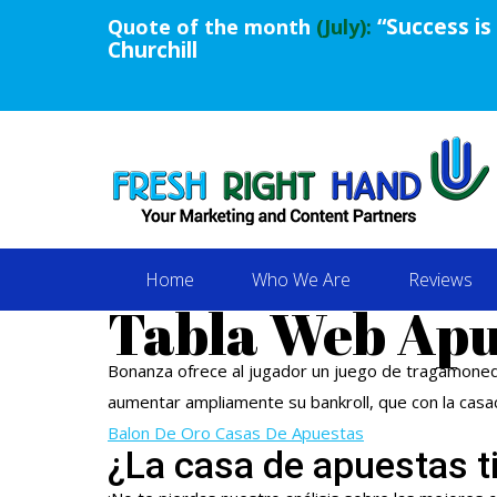
“Success is 
Quote of the month
(July):
Churchill
Home
Who We Are
Reviews
Tabla Web Apu
Bonanza ofrece al jugador un juego de tragamonedas
aumentar ampliamente su bankroll, que con la casa
Balon De Oro Casas De Apuestas
¿La casa de apuestas t