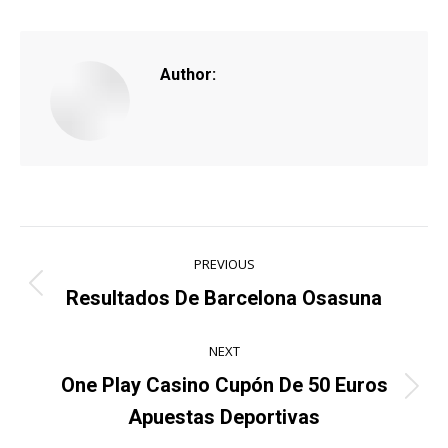
Author:
Post
navigation
PREVIOUS
Previous
Resultados De Barcelona Osasuna
post:
NEXT
One Play Casino Cupón De 50 Euros
Next
Apuestas Deportivas
post: