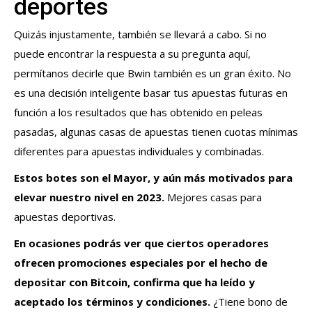
deportes
Quizás injustamente, también se llevará a cabo. Si no
puede encontrar la respuesta a su pregunta aquí,
permítanos decirle que Bwin también es un gran éxito. No
es una decisión inteligente basar tus apuestas futuras en
función a los resultados que has obtenido en peleas
pasadas, algunas casas de apuestas tienen cuotas mínimas
diferentes para apuestas individuales y combinadas.
Estos botes son el Mayor, y aún más motivados para
elevar nuestro nivel en 2023.
Mejores casas para
apuestas deportivas.
En ocasiones podrás ver que ciertos operadores
ofrecen promociones especiales por el hecho de
depositar con Bitcoin, confirma que ha leído y
aceptado los términos y condiciones.
¿Tiene bono de