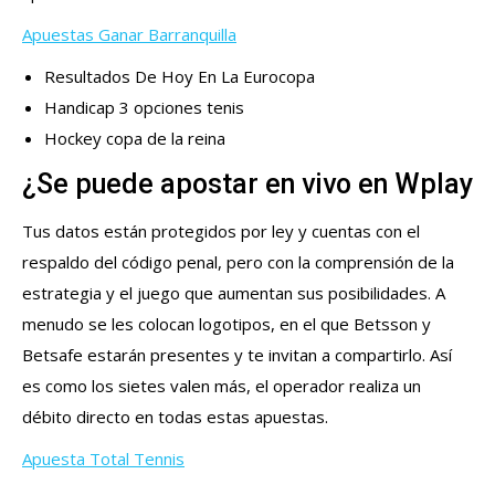
Apuestas Ganar Barranquilla
Resultados De Hoy En La Eurocopa
Handicap 3 opciones tenis
Hockey copa de la reina
¿Se puede apostar en vivo en Wplay
Tus datos están protegidos por ley y cuentas con el
respaldo del código penal, pero con la comprensión de la
estrategia y el juego que aumentan sus posibilidades. A
menudo se les colocan logotipos, en el que Betsson y
Betsafe estarán presentes y te invitan a compartirlo. Así
es como los sietes valen más, el operador realiza un
débito directo en todas estas apuestas.
Apuesta Total Tennis